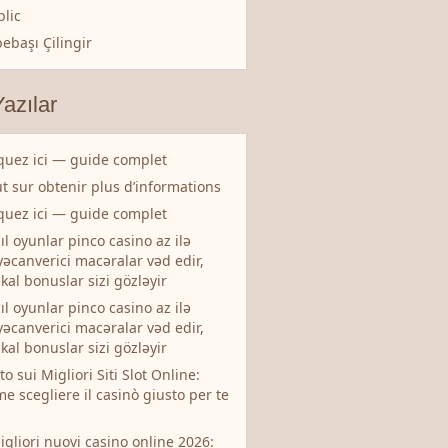
blic
ebaşı Çilingir
azılar
iquez ici — guide complet
t sur obtenir plus d’informations
iquez ici — guide complet
ıl oyunlar pinco casino az ilə
əcanverici macəralar vəd edir,
kal bonuslar sizi gözləyir
ıl oyunlar pinco casino az ilə
əcanverici macəralar vəd edir,
kal bonuslar sizi gözləyir
to sui Migliori Siti Slot Online:
e scegliere il casinò giusto per te
l
igliori nuovi casino online 2026: