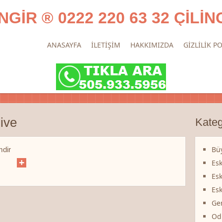
NGIR ® 0222 220 63 32 ÇILI
ANASAYFA
İLETIŞIM
HAKKIMIZDA
GIZLILIK PO
ive
Kateg
Büy
mdir
+
Esk
Grandpash
Grandpash
Grandpash
Grandpash
Grandpash
grandpash
grandpash
marsbahis
canlı
grandpash
grandpash
grandpash
Grandpash
Grandpash
Grandpash
Grandpash
Grandpash
grandpash
grandpash
marsbahis
canlı
grandpash
grandpash
grandpash
Esk
giriş
güncel
login
maç
giriş
güncel
giriş
güncel
login
maç
giriş
güncel
Es
giriş
izle
giriş
giriş
izle
giriş
Ge
Od