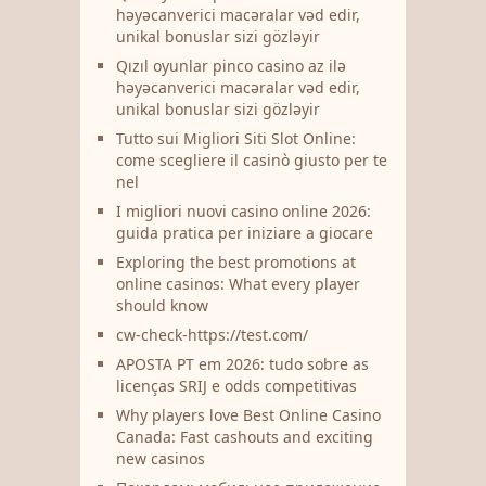
həyəcanverici macəralar vəd edir,
unikal bonuslar sizi gözləyir
Qızıl oyunlar pinco casino az ilə
həyəcanverici macəralar vəd edir,
unikal bonuslar sizi gözləyir
Tutto sui Migliori Siti Slot Online:
come scegliere il casinò giusto per te
nel
I migliori nuovi casino online 2026:
guida pratica per iniziare a giocare
Exploring the best promotions at
online casinos: What every player
should know
cw-check-https://test.com/
APOSTA PT em 2026: tudo sobre as
licenças SRIJ e odds competitivas
Why players love Best Online Casino
Canada: Fast cashouts and exciting
new casinos