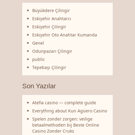
Büyükdere Çilingir
Eskişehir Anahtarcı
Eskişehir Çilingir
Eskişehir Oto Anahtar Kumanda
Genel
Odunpazarı Çilingir
public
Tepebaşı Çilingir
Son Yazılar
Atefia casino — complete guide
Everything about Kun Agüero Casino
Spelen zonder zorgen: veilige
betaalmethoden bij Beste Online
Casino Zonder Cruks