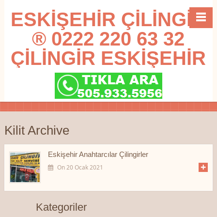
ESKIŞEHIR ÇILINGIR
® 0222 220 63 32
ÇILINGIR ESKIŞEHIR
Kilit Archive
Eskişehir Anahtarcılar Çilingirler
+
On 20 Ocak 2021
Kategoriler