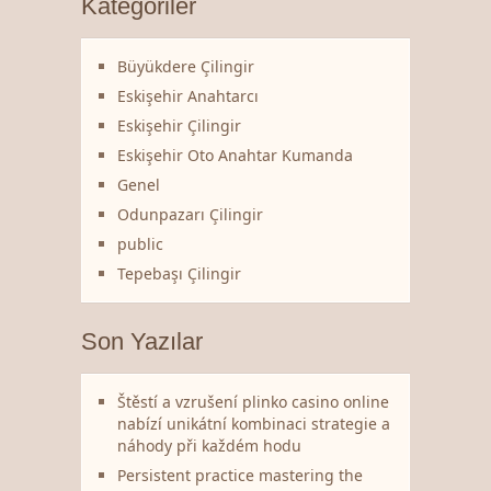
Kategoriler
Büyükdere Çilingir
Eskişehir Anahtarcı
Eskişehir Çilingir
Eskişehir Oto Anahtar Kumanda
Genel
Odunpazarı Çilingir
public
Tepebaşı Çilingir
Son Yazılar
Štěstí a vzrušení plinko casino online
nabízí unikátní kombinaci strategie a
náhody při každém hodu
Persistent practice mastering the