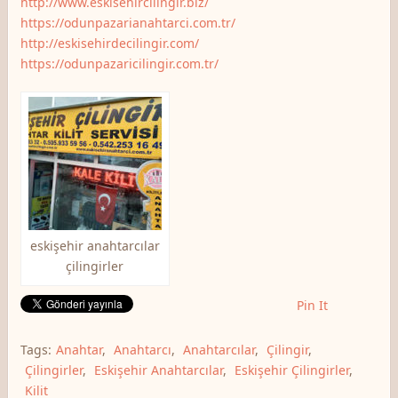
http://www.eskisehircilingir.biz/
https://odunpazarianahtarci.com.tr/
http://eskisehirdecilingir.com/
https://odunpazaricilingir.com.tr/
eskişehir anahtarcılar
çilingirler
Pin It
Tags:
Anahtar
,
Anahtarcı
,
Anahtarcılar
,
Çilingir
,
Çilingirler
,
Eskişehir Anahtarcılar
,
Eskişehir Çilingirler
,
Kilit