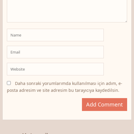
Daha sonraki yorumlarımda kullanılması için adım, e-
posta adresim ve site adresim bu tarayıcıya kaydedilsin.