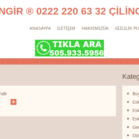
NGIR ® 0222 220 63 32 ÇILI
ANASAYFA
İLETIŞIM
HAKKIMIZDA
GIZLILIK PO
Kateg
Büy
mdir
+
Esk
Esk
Es
Ge
Od