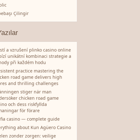
blic
ebaşı Çilingir
azılar
stí a vzrušení plinko casino online
ízí unikátní kombinaci strategie a
hody při každém hodu
sistent practice mastering the
icken road game delivers high
res and thrilling challenges
änningen stiger när man
dersöker chicken road game
ino och dess riskfyllda
maningar för förare
efia casino — complete guide
erything about Kun Agüero Casino
len zonder zorgen: veilige