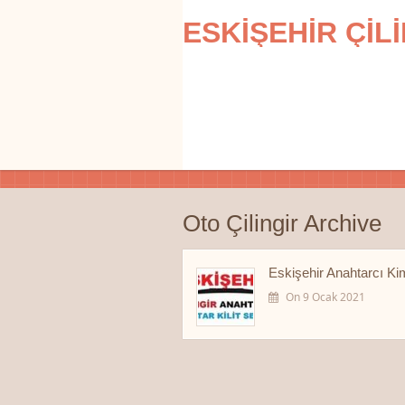
ESKIŞEHIR ÇILI
Oto Çilingir Archive
Eskişehir Anahtarcı Ki
On 9 Ocak 2021